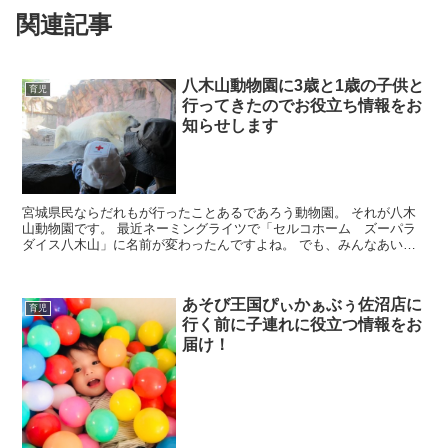
関連記事
八木山動物園に3歳と1歳の子供と
育児
行ってきたのでお役立ち情報をお
知らせします
宮城県民ならだれもが行ったことあるであろう動物園。 それが八木
山動物園です。 最近ネーミングライツで「セルコホーム ズーパラ
ダイス八木山」に名前が変わったんですよね。 でも、みんなあいか
わらず、八木山動物園と呼んでいます（笑） そん...
あそび王国ぴぃかぁぶぅ佐沼店に
育児
行く前に子連れに役立つ情報をお
届け！