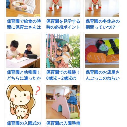
保育園で給食の時
保育園を見学する
保育園の冬休みの
間に保育士さんは
時の必須ポイント
期間っていつ!?一
子供にどのように
は!?時期やアポの
時保育や特別保育
接しているの!?
とり方も。
ってあるの!?
保育園と幼稚園！
保育園での服装！
保育園のお店屋さ
どちらに通ったか
0歳児～2歳児の
んごっこのねらい
で子供の学力に差
おすすめを年齢別
は!?どんなお店が
が出るの!?
にご紹介します！
人気で何を売る
の!?
保育園の入園式の
保育園の入園準備