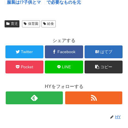
服装は!?子供とマ
で必要なものを元
マのポイントを保
保育士がリストア
育士目線で解説！
ップ！
育児
保育園
給食
シェアする
Twitter
Facebook
はてブ
Pocket
LINE
コピー
HYをフォローする
HY