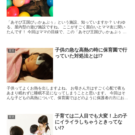
「あそび王国ぴぃかぁぶぅ」という施設、知っていますか？ いわゆ
る、屋内型の遊び施設ですね。 ここがすごく面白いとママ友に聞い
たんです！ 今回はママの目線で、この「あそび王国ぴぃかぁぶぅ 佐
沼店」をチェックしていきたいと思います！ 基...
子供の急な高熱の時に保育園で行
育児
っていた対処法とは!?
子供ってよくお熱を出しますよね。 お母さん方はすごく心配で夜も
あまり眠れずに睡眠不足になってしまうことと思います。 今回はそ
んな子どもの高熱について、保育園ではどのように保護者の方にお話
ししていたかをまとめてみます。 お医者さんに行く...
子育ては二人目でも大変！上の子
育児
にイライラしちゃうときってな
い!?