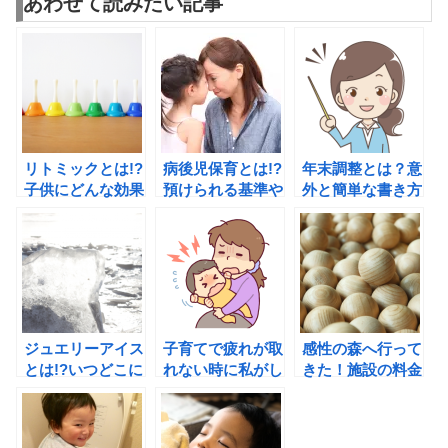
あわせて読みたい記事
リトミックとは!?
病後児保育とは!?
年末調整とは？意
子供にどんな効果
預けられる基準や
外と簡単な書き方
があるの!?先生に
保育内容は!?費用
や計算方法のポイ
資格は必要!?
も教えて。
ントは!?
ジュエリーアイス
子育てで疲れが取
感性の森へ行って
とは!?いつどこに
れない時に私がし
きた！施設の料金
いけば見れるの!?
ている究極の疲れ
やランチ情報など
の癒し方！
をお届けします！