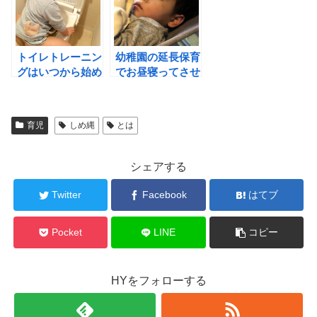
トイレトレーニン
幼稚園の延長保育
グはいつから始め
でお昼寝ってさせ
る!?元保育士がや
てもらえるの!?
り方を教えます！
育児
しめ縄
とは
シェアする
Twitter
Facebook
はてブ
Pocket
LINE
コピー
HYをフォローする