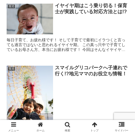
イヤイヤ期はこう乗り切る！保育
育児
士が実践している対応方法とは!?
毎日子育て、お疲れ様です！ そして子育てで最初にイラつくと言っ
ても過言ではないと思われるイヤイヤ期。 この真っ只中で子育てし
ているお母さん方、本当にお疲れ様です！ 今回はそんなイヤイヤ期
をどう乗り切っていくか、保育士さんは現場でどんな...
スマイルグリコパークへ子連れで
育児
行く!?地元ママのお役立ち情報！
メニュー
ホーム
検索
トップ
サイドバー