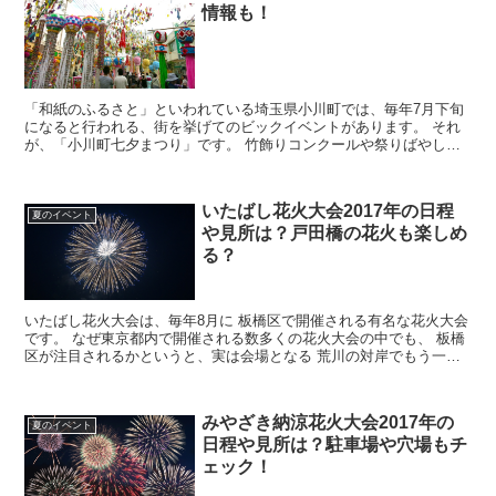
情報も！
「和紙のふるさと」といわれている埼玉県小川町では、毎年7月下旬
になると行われる、街を挙げてのビックイベントがあります。 それ
が、「小川町七夕まつり」です。 竹飾りコンクールや祭りばやし、
子どもみこしにパレードなど、様々なイベントが2日間...
いたばし花火大会2017年の日程
夏のイベント
や見所は？戸田橋の花火も楽しめ
る？
いたばし花火大会は、毎年8月に 板橋区で開催される有名な花火大会
です。 なぜ東京都内で開催される数多くの花火大会の中でも、 板橋
区が注目されるかというと、実は会場となる 荒川の対岸でもう一つ
の花火大会が同時開催されるのです。 いたばし花...
みやざき納涼花火大会2017年の
夏のイベント
日程や見所は？駐車場や穴場もチ
ェック！