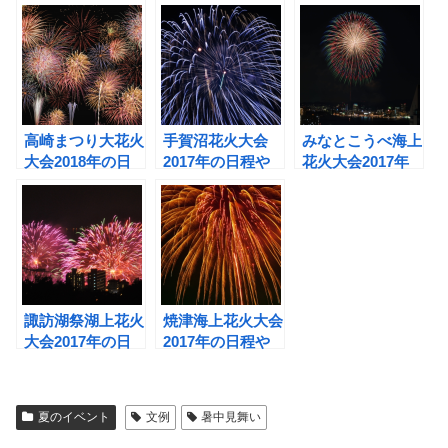
いの？気になる文
見所は？駐車場や
日程や見所は？駐
例もご紹介しま
穴場もチェック！
車場や穴場もあり
す。
ますよ！
高崎まつり大花火
手賀沼花火大会
みなとこうべ海上
大会2018年の日
2017年の日程や
花火大会2017年
程や見所は？カッ
見所は？駐車場や
の日程や見所は？
プルにオススメの
穴場などもチェッ
夜景も楽しめるス
穴場も！
ク！
ポットも！
諏訪湖祭湖上花火
焼津海上花火大会
大会2017年の日
2017年の日程や
程や見所は？厳選
見所は？厳選した
の穴場4選をご紹
穴場情報も！
介！
夏のイベント
文例
暑中見舞い