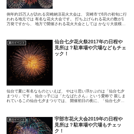
例年約15万人が訪れる宮崎納涼花火大会は、 宮崎市で8月の初旬に行
われる地元では 有名な花火大会です。 打ち上げられる花火の数が1
万発ですから、 地方で開催される花火大会としては かなり大規模な
花火大会です。 そんな宮崎納涼花火大会が、...
仙台七夕花火祭2017年の日程や
夏のイベント
見所は？駐車場や穴場などもチェ
ック！
仙台で夏に有名なものといえば、 やはり思い浮かぶのは「仙台七夕
まつり」です。 仙台っ子には「たなばたさん」という愛称で 親しま
れているこの仙台七夕まつりでは、 開催初日の夜に、「仙台七夕花
火祭」が行われます。 毎年8月6日から8日にかけ...
宇部市花火大会2019年の日程や
夏のイベント
見所は？駐車場や穴場もチェッ
ク！