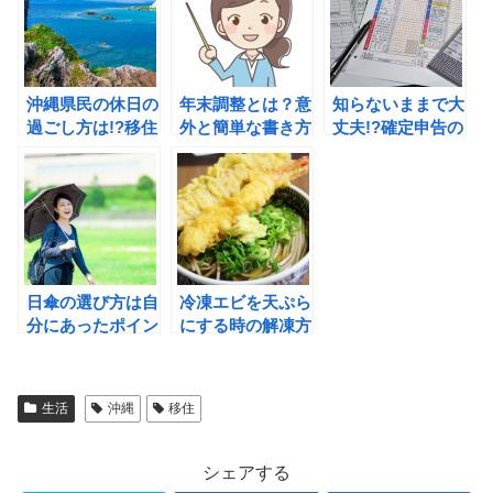
沖縄県民の休日の
年末調整とは？意
知らないままで大
過ごし方は!?移住
外と簡単な書き方
丈夫!?確定申告の
して知った意外な
や計算方法のポイ
青色と白色の違い
方法。
ントは!?
とは？
日傘の選び方は自
冷凍エビを天ぷら
分にあったポイン
にする時の解凍方
トをチェックする
法は!?天ぷらを再
必要がある!?
冷凍しても大丈
夫!?
生活
沖縄
移住
シェアする