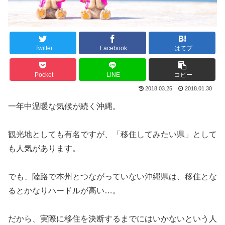
Twitter
Facebook
はてブ
Pocket
LINE
コピー
2018.03.25
2018.01.30
一年中温暖な気候が続く沖縄。
観光地としても有名ですが、「移住してみたい県」として
も人気があります。
でも、陸路で本州とつながっていない沖縄県は、移住とな
るとかなりハードルが高い…。
だから、実際に移住を決断するまでにはいかないという人