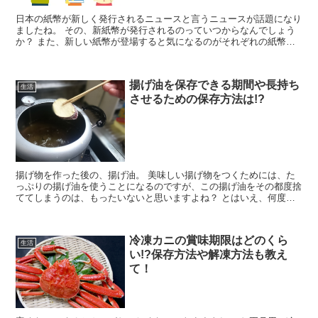
日本の紙幣が新しく発行されるニュースと言うニュースが話題になり
ましたね。 その、新紙幣が発行されるのっていつからなんでしょう
か？ また、新しい紙幣が登場すると気になるのがそれぞれの紙幣に
描かれる人物や絵画ですよね！ 新紙幣に選ばれた基...
揚げ油を保存できる期間や長持ち
生活
させるための保存方法は!?
揚げ物を作った後の、揚げ油。 美味しい揚げ物をつくためには、た
っぷりの揚げ油を使うことになるのですが、この揚げ油をその都度捨
ててしまうのは、もったいないと思いますよね？ とはいえ、何度も
使えば、油から嫌なにおいがするようになってしまう…...
冷凍カニの賞味期限はどのくら
生活
い!?保存方法や解凍方法も教え
て！