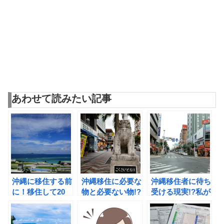
あわせて読みたい記事
沖縄に移住する前
沖縄移住に必要な
沖縄移住者に待ち
に！移住して20
物と必要ない物!?
受ける現実!?私が
年以上の経験から
移住生活20年の
経験した沖縄移住
言える3つの準備
経験談！
生活とは!?
とは!?