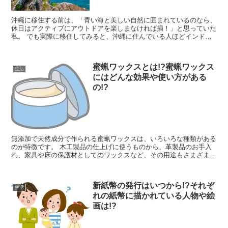
沖縄に移住する前は、「青い海と美しい自然に囲まれているのなら、
休日はアクティブにアウトドアを楽しまなければ損！」と思っていた
私。 でも実際に移住してみると、沖縄に住んでいる人ほどインドア
派が多いことがわかります。 しかも子供が生まれる前...
蜜蝋ワックスとは!?蜜蝋ワックス
生活
にはどんな効果や使い方がある
の!?
無添加で天然成分で作られる蜜蝋ワックスは、いろいろな種類がある
のが特徴です。 木工製品の仕上げに使うものから、革製品のお手入
れ、家具や床の保護材としてのワックスなど、その用途もさまざまで
す。 とはいえ、その効果や使い方はどうすればいいの...
新紙幣の発行はいつから!?それぞ
生活
れの紙幣に描かれている人物や絵
画は!?