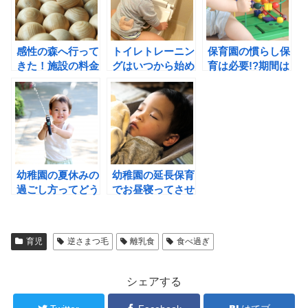
感性の森へ行って
トイレトレーニン
保育園の慣らし保
きた！施設の料金
グはいつから始め
育は必要!?期間は
やランチ情報など
る!?元保育士がや
どの位!?元保育士
をお届けします！
り方を教えます！
が疑問に答えま
す！
幼稚園の夏休みの
幼稚園の延長保育
過ごし方ってどう
でお昼寝ってさせ
してる!?おすすめ
てもらえるの!?
も教えて！
育児
逆さまつ毛
離乳食
食べ過ぎ
シェアする