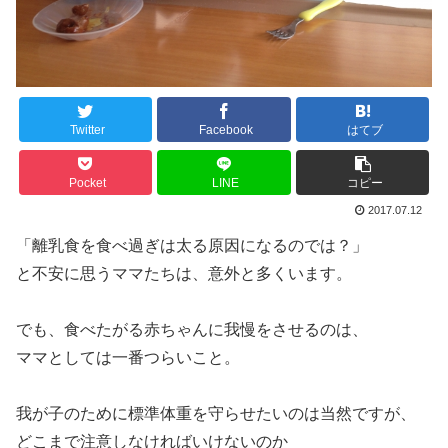
Twitter
Facebook
はてブ
Pocket
LINE
コピー
2017.07.12
「離乳食を食べ過ぎは太る原因になるのでは？」
と不安に思うママたちは、意外と多くいます。
でも、食べたがる赤ちゃんに我慢をさせるのは、
ママとしては一番つらいこと。
我が子のために標準体重を守らせたいのは当然ですが、
どこまで注意しなければいけないのか