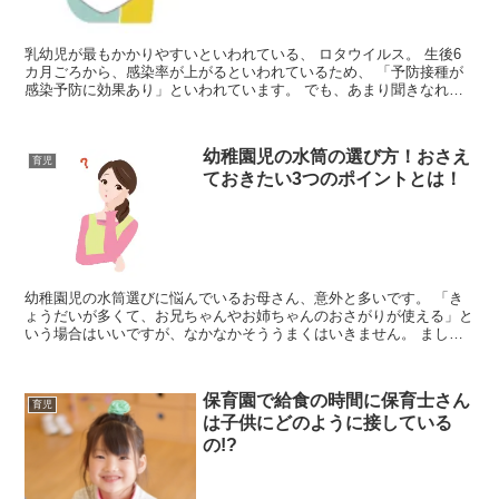
乳幼児が最もかかりやすいといわれている、 ロタウイルス。 生後6
カ月ごろから、感染率が上がるといわれているため、 「予防接種が
感染予防に効果あり」といわれています。 でも、あまり聞きなれな
いのが、ロタウイルスという病名。 ロタウイルス...
幼稚園児の水筒の選び方！おさえ
育児
ておきたい3つのポイントとは！
幼稚園児の水筒選びに悩んでいるお母さん、意外と多いです。 「き
ょうだいが多くて、お兄ちゃんやお姉ちゃんのおさがりが使える」と
いう場合はいいですが、なかなかそううまくはいきません。 まし
て、体も小さく、他にも自分で持たなければならない荷物...
保育園で給食の時間に保育士さん
育児
は子供にどのように接している
の!?