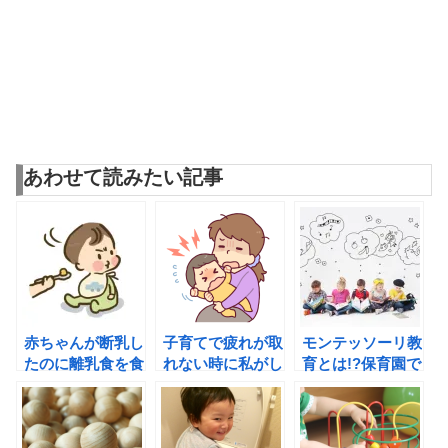
あわせて読みたい記事
赤ちゃんが断乳し
子育てで疲れが取
モンテッソーリ教
たのに離乳食を食
れない時に私がし
育とは!?保育園で
べないのは好き嫌
ている究極の疲れ
も導入されてる
いの問題!?
の癒し方！
の!?メリット・デ
メリットも教え
て。