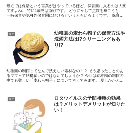
最近では保活という言葉がはやっているほど、保育園に入るのは大変
ですよね。 特に1歳児は激戦です。 どうにかして点数を稼ごうと、
一時保育や認可外保育園に預けるという人もいるようです。 保育園
を選んでいる場合じゃないのはわかります。 で...
幼稚園の麦わら帽子の保管方法や
育児
洗濯方法は!?クリーニングもあ
り!?
幼稚園の制帽ってなんで洗えない素材なの！？ そう思ったことのあ
るママって結構多いのではないでしょうか？ 今回は幼稚園の制帽の
中でも難しい「麦わら帽子」について考えてみます。 夏しかかぶら
ない上に、汗もかきまくる。 そんな時期に活躍す...
ロタウイルスの予防接種の効果
育児
は？メリットデメリットが知りた
い！