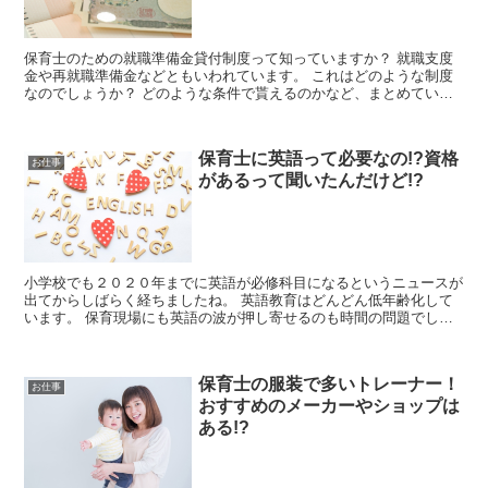
保育士のための就職準備金貸付制度って知っていますか？ 就職支度
金や再就職準備金などともいわれています。 これはどのような制度
なのでしょうか？ どのような条件で貰えるのかなど、まとめていき
たいと思います☆
保育士に英語って必要なの!?資格
お仕事
があるって聞いたんだけど!?
小学校でも２０２０年までに英語が必修科目になるというニュースが
出てからしばらく経ちましたね。 英語教育はどんどん低年齢化して
います。 保育現場にも英語の波が押し寄せるのも時間の問題でしょ
う。 では、保育士が英語の技能を生かせる仕事場は...
保育士の服装で多いトレーナー！
お仕事
おすすめのメーカーやショップは
ある!?