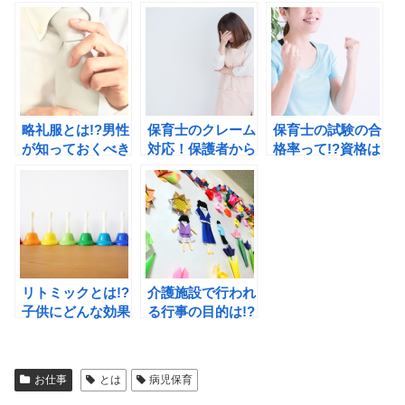
保育や遊びをして
や計算方法のポイ
明できるように解
いるの!?
ントは!?
説します。
略礼服とは!?男性
保育士のクレーム
保育士の試験の合
が知っておくべき
対応！保護者から
格率って!?資格は
略礼服のマナーと
クレームが来たと
独学か学校どっち
注意点は!?
きはどうする!?
で取るべき!?
リトミックとは!?
介護施設で行われ
子供にどんな効果
る行事の目的は!?
があるの!?先生に
どんな行事が企画
資格は必要!?
されているの!?
お仕事
とは
病児保育