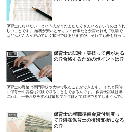
保育士になりたい！という人がまだまだたくさんいるというのはうれ
しいことです。 給料が安いとかキツイ仕事だとか言われえて現場で
はどんどん人が辞めていく状況ではありますが、それでも夢を持って
保育士を目指してくれる人がいるというのは、とても素敵...
保育士の試験・実技って何がある
お仕事
の!?合格するためのポイントは!?
保育士の資格は専門学校や大学で取ることができます。 それと同時
に保育士の資格は試験で取ることもできるんです。 保育士試験は年
に2回。 一発合格をすれば最短で半年ほどで取得できてしまうんで
す。 と言ってもそんな人はごく稀ではあります。...
保育士の就職準備金貸付制度っ
お仕事
て!?潜在保育士の復帰支援になる
の!?