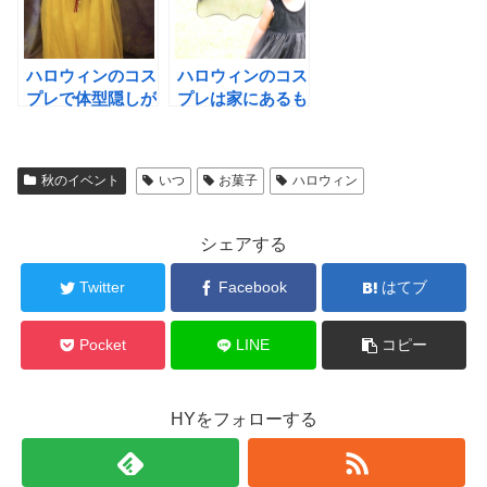
ハロウィンのコス
ハロウィンのコス
プレで体型隠しが
プレは家にあるも
出来るポイントや
のプラス100均を
おすすめの仮装
有効利用！
は!?
秋のイベント
いつ
お菓子
ハロウィン
シェアする
Twitter
Facebook
はてブ
Pocket
LINE
コピー
HYをフォローする