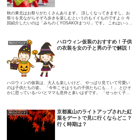
秋の東北はお祭りがたくさんあります。 涼しくなってきますし、お
祭りを見ながらそぞろ歩きを楽しむというのもイイものですよ☆ 今
回紹介したいのは「みちのくYOSAKOIまつり」です。 これはいった
いどんなお祭りなのでしょうか？ また、２...
ハロウィン仮装のおすすめ！子供
秋のイベント
の衣装を女の子と男の子で解説！
ハロウィンの仮装は、大人も楽しいけど、 やっぱり見ていて可愛い
のは子供たちの姿。 「今年こそはうちの子供たちにも…！」 とひそ
かに思っているパパとママも意外と多いはずです。 「せっかく子供
たちを変身させるなら、 誰よりも可愛く変身させた...
京都嵐山のライトアップされた紅
秋のイベント
葉をデートで見に行くならどこ？
行く時期は？