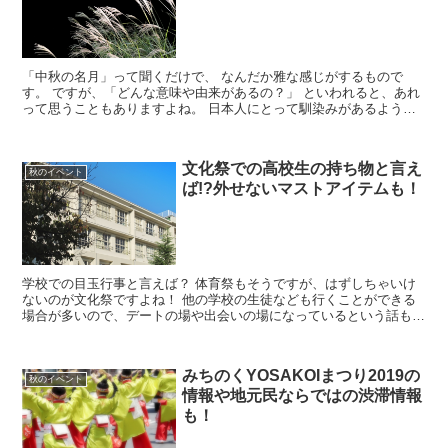
「中秋の名月」って聞くだけで、 なんだか雅な感じがするもので
す。 ですが、「どんな意味や由来があるの？」 といわれると、あれ
って思うこともありますよね。 日本人にとって馴染みがあるよう
で、 現代人の生活にはあまり馴染み深い印象がない中秋...
文化祭での高校生の持ち物と言え
秋のイベント
ば!?外せないマストアイテムも！
学校での目玉行事と言えば？ 体育祭もそうですが、はずしちゃいけ
ないのが文化祭ですよね！ 他の学校の生徒なども行くことができる
場合が多いので、デートの場や出会いの場になっているという話も聞
いたことがあります♪ 今回はそんな高校の文化祭の...
みちのくYOSAKOIまつり2019の
秋のイベント
情報や地元民ならではの渋滞情報
も！