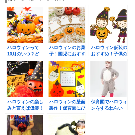
ハロウィンって
ハロウィンのお菓
ハロウィン仮装の
10月のいつ？ど
子！園児におすす
おすすめ！子供の
んなイベント？仮
めのお菓子やラッ
衣装を女の子と男
装の意味は？
ピングは!?
の子で解説！
ハロウィンの楽し
ハロウィンの壁面
保育園でハロウィ
みと言えば仮装！
製作！保育園にぴ
ンをするねらい
簡単な化粧の仕方
ったりな年齢別ア
は!?出し物のアイ
と落とし方！
イディア集！
デアもご紹介！