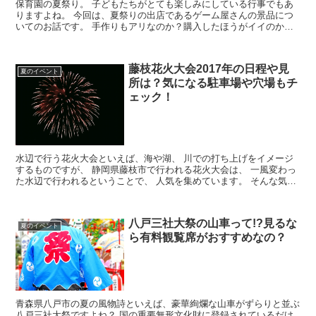
保育園の夏祭り。 子どもたちがとても楽しみにしている行事でもあ
りますよね。 今回は、夏祭りの出店であるゲーム屋さんの景品につ
いてのお話です。 手作りもアリなのか？購入したほうがイイのか？
という話もしていきます。 また、私が勤務してい...
藤枝花火大会2017年の日程や見
夏のイベント
所は？気になる駐車場や穴場もチ
ェック！
水辺で行う花火大会といえば、海や湖、 川での打ち上げをイメージ
するものですが、 静岡県藤枝市で行われる花火大会は、 一風変わっ
た水辺で行われるということで、 人気を集めています。 そんな気に
なる藤枝市で行われる花火大会の名称は、 「藤枝花...
八戸三社大祭の山車って!?見るな
夏のイベント
ら有料観覧席がおすすめなの？
青森県八戸市の夏の風物詩といえば、豪華絢爛な山車がずらりと並ぶ
八戸三社大祭ですよね？ 国の重要無形文化財に登録されているだけ