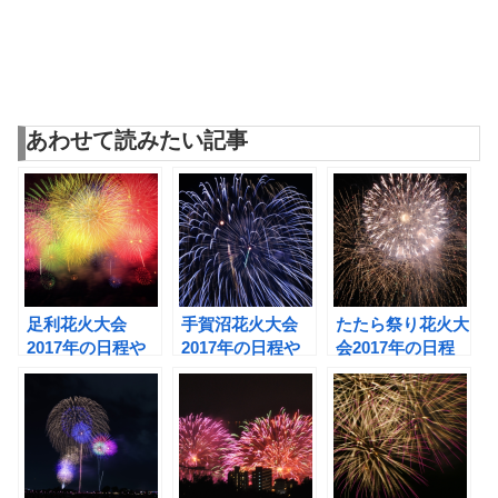
あわせて読みたい記事
足利花火大会
手賀沼花火大会
たたら祭り花火大
2017年の日程や
2017年の日程や
会2017年の日程
見所は？気になる
見所は？駐車場や
や見所は？駐車場
駐車場や穴場など
穴場などもチェッ
や穴場はあるの？
もチェック！
ク！