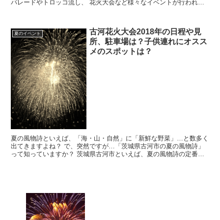
パレードやトロッコ流し、 花火大会など様々なイベントが行われる
人気の祭りです。 何しろ、北上市内各所でこの地域周...
古河花火大会2018年の日程や見
夏のイベント
所、駐車場は？子供連れにオスス
メのスポットは？
夏の風物詩といえば、「海・山・自然」に「新鮮な野菜」…と数多く
出てきますよね？ で、突然ですが…「茨城県古河市の夏の風物詩」
って知っていますか？ 茨城県古河市といえば、夏の風物詩の定番の
「ほおずき」が有名です。 でも最近は、これ以上に...