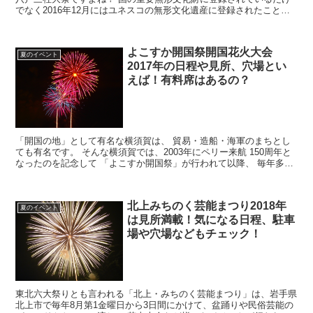
でなく2016年12月にはユネスコの無形文化遺産に登録されたことも
あり、国内外からたくさんの見物客が集まる青森を代...
よこすか開国祭開国花火大会
夏のイベント
2017年の日程や見所、穴場とい
えば！有料席はあるの？
「開国の地」として有名な横須賀は、 貿易・造船・海軍のまちとし
ても有名です。 そんな横須賀では、2003年にペリー来航 150周年と
なったのを記念して 「よこすか開国祭」が行われて以降、 毎年多く
の見物客が訪れる横須賀を代表する 夏の大イ...
北上みちのく芸能まつり2018年
夏のイベント
は見所満載！気になる日程、駐車
場や穴場などもチェック！
東北六大祭りとも言われる「北上・みちのく芸能まつり」は、岩手県
北上市で毎年8月第1金曜日から3日間にかけて、盆踊りや民俗芸能の