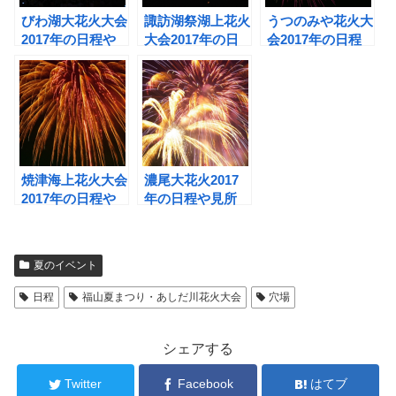
びわ湖大花火大会
諏訪湖祭湖上花火
うつのみや花火大
2017年の日程や
大会2017年の日
会2017年の日程
見所、駐車場は？
程や見所は？厳選
や見所は？駐車場
厳選した穴場４選
の穴場4選をご紹
や穴場もチェッ
もご紹介！
介！
ク！
焼津海上花火大会
濃尾大花火2017
2017年の日程や
年の日程や見所
見所は？厳選した
は？気になる駐車
穴場情報も！
場や穴場などもチ
ェック！
夏のイベント
日程
福山夏まつり・あしだ川花火大会
穴場
シェアする
Twitter
Facebook
はてブ