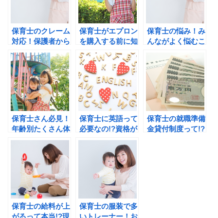
保育士のクレーム
保育士がエプロン
保育士の悩み！み
対応！保護者から
を購入する前に知
んながよく悩むこ
クレームが来たと
っておきたいチェ
とって!?どんな解
きはどうする!?
ック項目とは!?
決法がある!?
保育士さん必見！
保育士に英語って
保育士の就職準備
年齢別たくさん体
必要なの!?資格が
金貸付制度って!?
を動かす外遊びア
あるって聞いたん
潜在保育士の復帰
イディア！
だけど!?
支援になるの!?
保育士の給料が上
保育士の服装で多
がるって本当!?現
いトレーナー！お