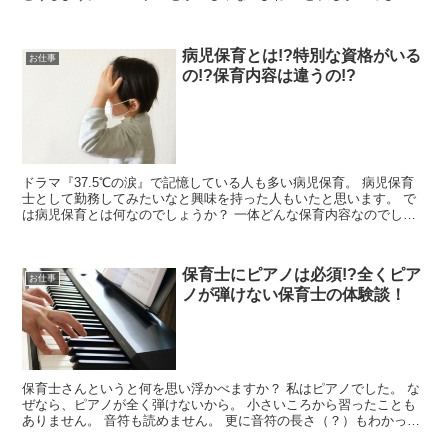
ごくビクビクしていました。 そこで今回は、保...
病児保育とは!?特別な資格がいる
お仕事
の!?保育内容は違うの!?
ドラマ『37.5℃の涙』で記憶している人も多い病児保育。 病児保育
士として勤務してみたいなと興味を持った人もいたと思います。 で
は病児保育とは何なのでしょうか？ 一体どんな保育内容なのでしょ
うか？ 特別に資格は必要なのでしょうか？ ...
保育士にピアノは必須!?全くピア
お仕事
ノが弾けない保育士の体験談！
保育士さんというと何を思い浮かべますか？ 私はピアノでした。 な
ぜなら、ピアノが全く弾けないから。 小さいころから習ったことも
ありません。 音符も読めません。 更に音符の長さ（？）もわかって
いません。 普通、保育士になろうとしま...