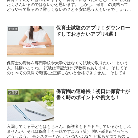
たくさんいるのではないかと思います。 しかし、保育士の資格って
どうやって取るの？難しくないの？と不安に思う人もいるでしょう。
今回は保育士の資格を通信教育で取る方法をお伝えし...
保育士試験のアプリ！ダウンロー
お仕事
ドしておきたいアプリ4選！
保育士の資格を専門学校や大学ではなくて試験で取りたい！ という
人、結構いますね。 試験は筆記だけで8教科もあります。 そしてそ
のすべての教科で6割以上正解しないと合格できません。 そしてすべ
ての教科で暗記が必須です。 保育原理など...
保育園の連絡帳！初日に保育士が
お仕事
書く時のポイントや例文も！
入園してくる子どもはもちろん、保護者もドキドキしているかもしれ
ませんが、それは保育士も一緒ですよね（笑） 怖い保護者だったら
どうしよう。 モンスターとか…じゃないよね？ と私もかつてものす