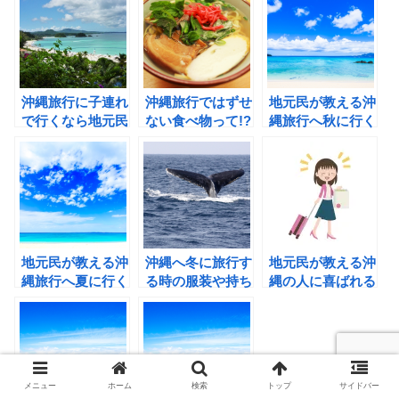
沖縄旅行に子連れ
沖縄旅行ではずせ
地元民が教える沖
で行くなら地元民
ない食べ物って!?
縄旅行へ秋に行く
がおすすめするリ
地元民おすすめの
時の服装や持ち物
ゾートホテル3タ
お店もご紹介しま
は！秋の観光スポ
イプ！
す！
ットもご紹介しま
す！
地元民が教える沖
沖縄へ冬に旅行す
地元民が教える沖
縄旅行へ夏に行く
る時の服装や持ち
縄の人に喜ばれる
時の服装や持ち物
物は!?地元民が教
お土産!?どんな物
は？おすすめのパ
える観光スポット
が喜ばれるの!?
ワースポットもご
も！
紹介します！
メニュー
ホーム
検索
トップ
サイドバー