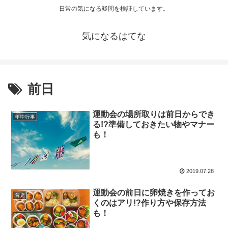
日常の気になる疑問を検証しています。
気になるはてな
前日
運動会の場所取りは前日からでき
年中行事
る!?準備しておきたい物やマナー
も！
2019.07.28
運動会の前日に卵焼きを作ってお
育児
くのはアリ!?作り方や保存方法
も！