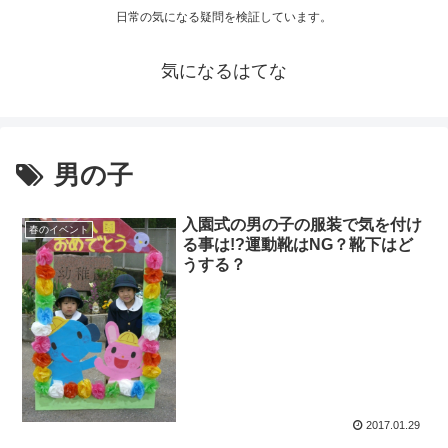
日常の気になる疑問を検証しています。
気になるはてな
男の子
入園式の男の子の服装で気を付け
春のイベント
る事は!?運動靴はNG？靴下はど
うする？
2017.01.29