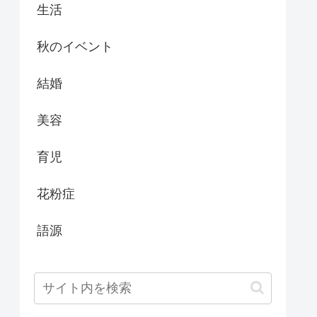
生活
秋のイベント
結婚
美容
育児
花粉症
語源