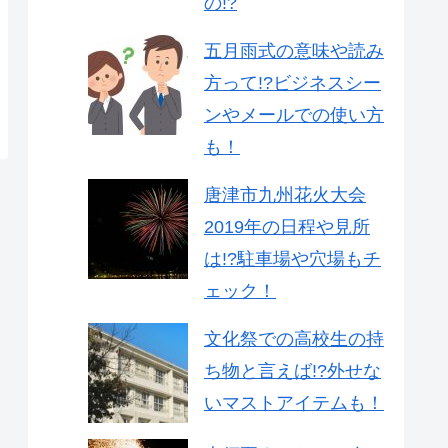
の!?
五月雨式の意味や読み
方って!?ビジネスシー
ンやメールでの使い方
も！
唐津市九州花火大会
2019年の日程や見所
は!?駐車場や穴場もチ
ェック！
文化祭での高校生の持
ち物と言えば!?外せな
いマストアイテムも！