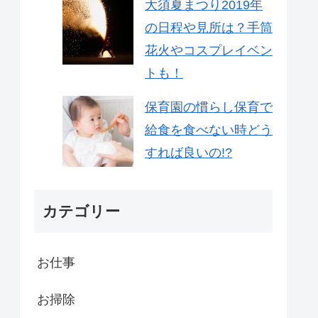
大須夏まつり2019年
の日程や見所は？手筒
花火やコスプレイベン
トも！
保育園の慣らし保育で
給食を食べない時どう
すれば良いの!?
カテゴリー
お仕事
お掃除