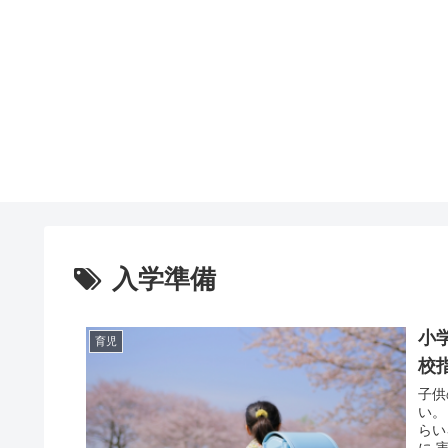
入学準備
小
育児
校
子供
い。 私自身も、子供が入学式を迎えるまでに、 ネットや先輩マ
らい