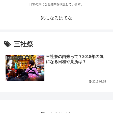
日常の気になる疑問を検証しています。
気になるはてな
三社祭
三社祭の由来って？2018年の気
春のイベント
になる日程や見所は？
2017.02.15