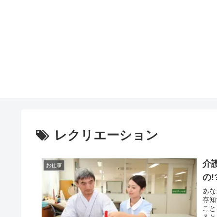
レクリエーション
介
お仕事
の
あな
存知ですか？ もし自
こと