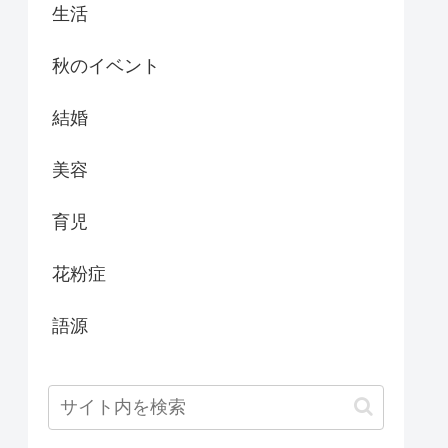
生活
秋のイベント
結婚
美容
育児
花粉症
語源