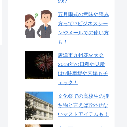
の!?
五月雨式の意味や読み
方って!?ビジネスシー
ンやメールでの使い方
も！
唐津市九州花火大会
2019年の日程や見所
は!?駐車場や穴場もチ
ェック！
文化祭での高校生の持
ち物と言えば!?外せな
いマストアイテムも！