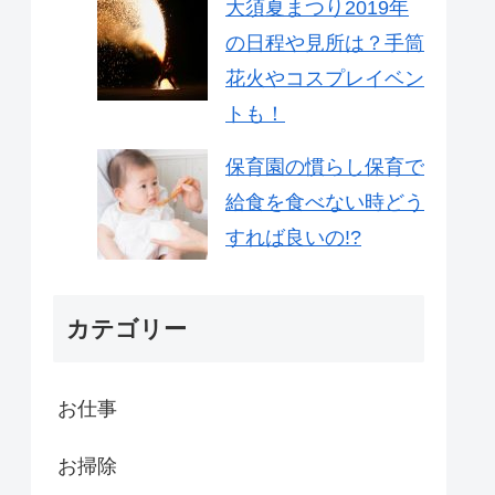
大須夏まつり2019年
の日程や見所は？手筒
花火やコスプレイベン
トも！
保育園の慣らし保育で
給食を食べない時どう
すれば良いの!?
カテゴリー
お仕事
お掃除